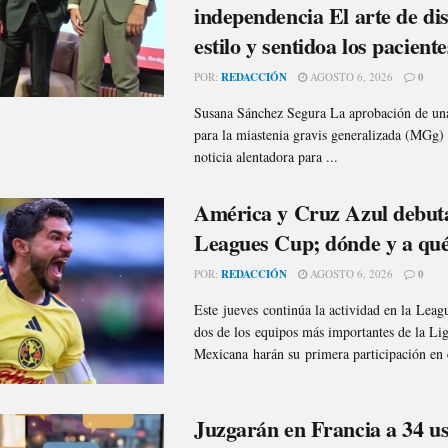
independencia El arte de di
estilo y sentidoa los paciente
POR:
REDACCIÓN
AGOSTO 6, 2026
0
Susana Sánchez Segura La aprobación de una
para la miastenia gravis generalizada (MGg)
noticia alentadora para ...
América y Cruz Azul debut
Leagues Cup; dónde y a qué
POR:
REDACCIÓN
AGOSTO 6, 2026
0
Este jueves continúa la actividad en la Lea
dos de los equipos más importantes de la Li
Mexicana harán su primera participación en e
Juzgarán en Francia a 34 us