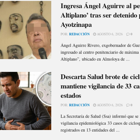
Ingresa Ángel Aguirre al pe
Altiplano’ tras ser detenido 
Ayotzinapa
POR:
REDACCIÓN
AGOSTO 6, 2026
0
Ángel Aguirre Rivero, exgobernador de Guer
ingresado al centro penitenciario de máxima
Altiplano”, ubicado en Almoloya de ...
Descarta Salud brote de cicl
mantiene vigilancia de 33 ca
estados
POR:
REDACCIÓN
AGOSTO 6, 2026
0
La Secretaría de Salud (Ssa) informó que se
vigilancia epidemiológica 33 casos de ciclosp
registrados en 13 entidades del ...