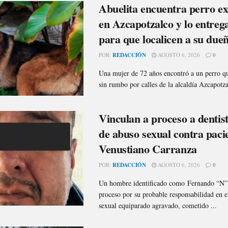
Abuelita encuentra perro ex
en Azcapotzalco y lo entrega
para que localicen a su due
POR:
REDACCIÓN
AGOSTO 6, 2026
0
Una mujer de 72 años encontró a un perro 
sin rumbo por calles de la alcaldía Azcapotza
Vinculan a proceso a dentis
de abuso sexual contra paci
Venustiano Carranza
POR:
REDACCIÓN
AGOSTO 6, 2026
0
Un hombre identificado como Fernando “N” 
proceso por su probable responsabilidad en e
sexual equiparado agravado, cometido ...