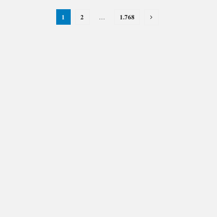
1
2
1.768
…