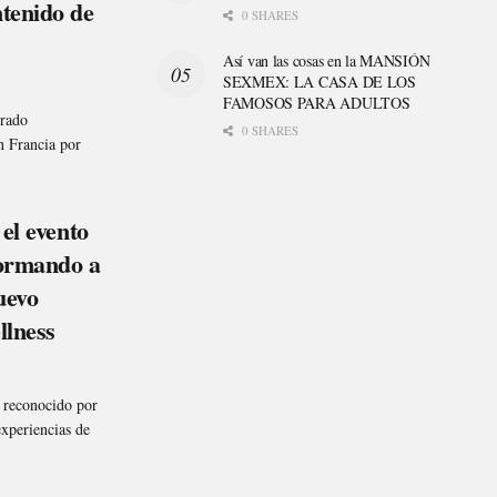
tenido de
0 SHARES
Así van las cosas en la MANSIÓN
SEXMEX: LA CASA DE LOS
FAMOSOS PARA ADULTOS
erado
0 SHARES
n Francia por
el evento
formando a
uevo
llness
o reconocido por
experiencias de