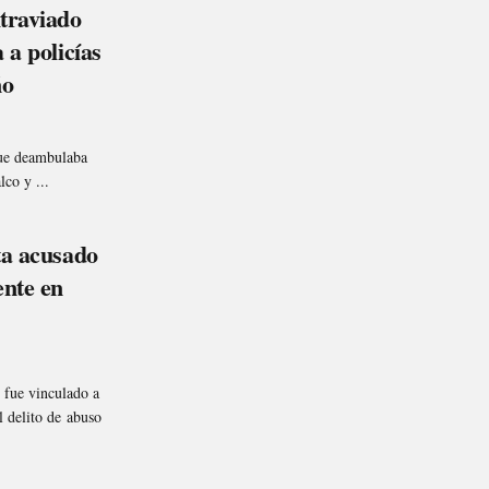
traviado
 a policías
ño
que deambulaba
lco y ...
ta acusado
ente en
fue vinculado a
l delito de abuso