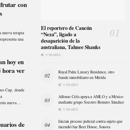
sfrutar con
s
El reportero de Cancún
 nueva terapia
“Neza”, ligado a
 representa una
desaparición de la
australiana, Tahnee Shanks
0 SHARES
an hoy en
 hora ver
Royal Palm Luxury Residence, otro
fraude inmobiliario en Mérida
0 SHARES
gues Cup, donde
ga
Alfonso Celis apoya a AMLO y a México
mediante grupo Socorro Romero Sánchez
sta nueva ...
0 SHARES
Inician proceso judicial contra sujeto que
uarios de
incendió bar Beer House, Sonora