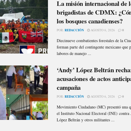
La misión internacional de l
brigadistas de CDMX: ¿Có
los bosques canadienses?
POR:
REDACCIÓN
AGOSTO 6, 2026
0
Diecinueve combatientes forestales de la Ci
forman parte del contingente mexicano que pa
labores de manejo ...
‘Andy’ López Beltrán recha
acusaciones de actos antici
campaña
POR:
REDACCIÓN
AGOSTO 6, 2026
0
Movimiento Ciudadano (MC) presentó una qu
el Instituto Nacional Electoral (INE) contr
López Beltrán y otros militantes ...