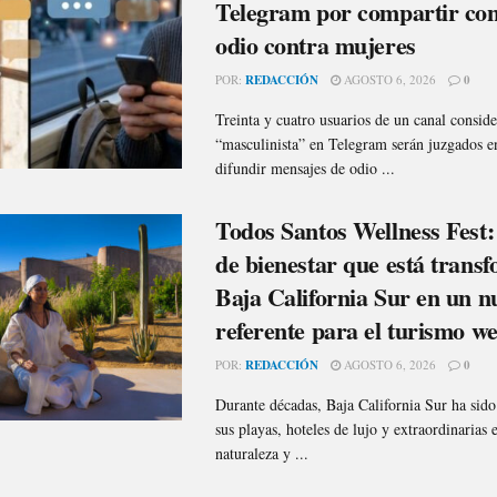
Telegram por compartir con
odio contra mujeres
POR:
REDACCIÓN
AGOSTO 6, 2026
0
Treinta y cuatro usuarios de un canal consid
“masculinista” en Telegram serán juzgados e
difundir mensajes de odio ...
Todos Santos Wellness Fest: 
de bienestar que está trans
Baja California Sur en un n
referente para el turismo we
POR:
REDACCIÓN
AGOSTO 6, 2026
0
Durante décadas, Baja California Sur ha sid
sus playas, hoteles de lujo y extraordinarias 
naturaleza y ...