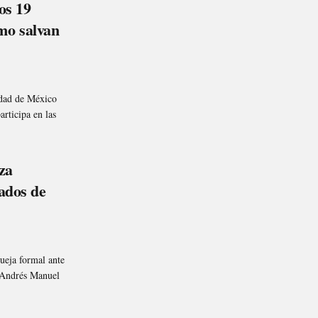
os 19
mo salvan
udad de México
rticipa en las
za
pados de
eja formal ante
a Andrés Manuel