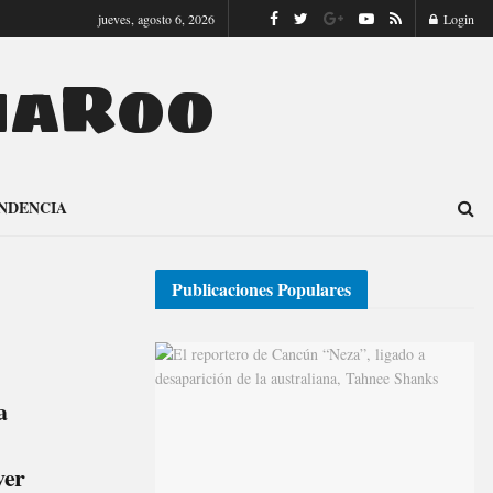
jueves, agosto 6, 2026
Login
naRoo
NDENCIA
Publicaciones Populares
a
ver