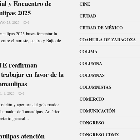
al y Encuentro de
CINE
lipas 2025
CIUDAD
YO 25, 2025
0
CIUDAD DE MÉXICO
aulipas 2025 busca fomentar la
COAHUILA DE ZARAGOZA
entre el noreste, centro y Bajío de
COLIMA
TE reafirman
COLUMNA
rabajar en favor de la
COLUMNAS
amaulipas
COLUMNISTAS
L 1, 2025
0
COMERCIO
osición y apertura del gobernador
COMUNICACIÓN
obernador de Tamaulipas, Américo
retario general...
CONGRESO
ulipas atención
CONGRESO CDMX