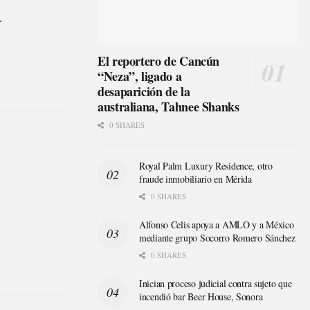
L
El reportero de Cancún
“Neza”, ligado a
desaparición de la
australiana, Tahnee Shanks
0 SHARES
Royal Palm Luxury Residence, otro
fraude inmobiliario en Mérida
0 SHARES
Alfonso Celis apoya a AMLO y a México
mediante grupo Socorro Romero Sánchez
0 SHARES
Inician proceso judicial contra sujeto que
incendió bar Beer House, Sonora