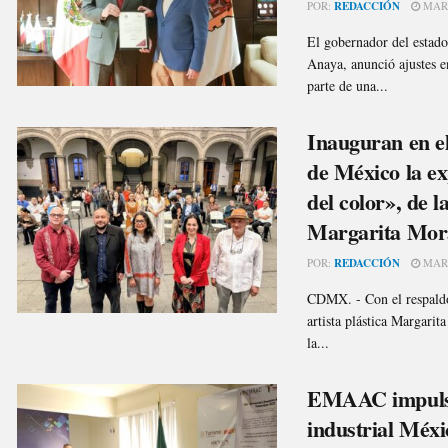
POR:
REDACCIÓN
MARZ
El gobernador del estad
Anaya, anunció ajustes 
parte de una...
Inauguran en e
de México la ex
del color», de 
Margarita Mor
POR:
REDACCIÓN
MARZ
CDMX. - Con el respaldo
artista plástica Margari
la...
EMAAC impulsa
industrial Méx