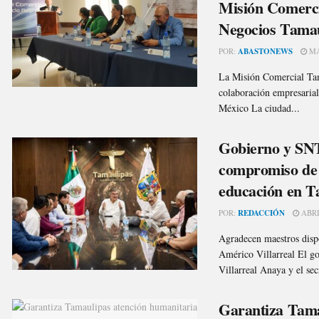
Misión Comerci
Negocios Tamau
POR:
ABASTONEWS
MA
La Misión Comercial Tam
colaboración empresarial 
México La ciudad...
Gobierno y SN
compromiso de t
educación en T
POR:
REDACCIÓN
ABRI
Agradecen maestros disp
Américo Villarreal El g
Villarreal Anaya y el sec
Garantiza Tama