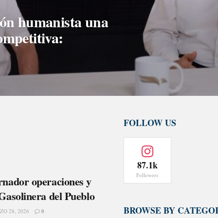
ión humanista una
ompetitiva:
FOLLOW US
87.1k
Followers
rnador operaciones y
Gasolinera del Pueblo
BROWSE BY CATEGO
O 28, 2026
0