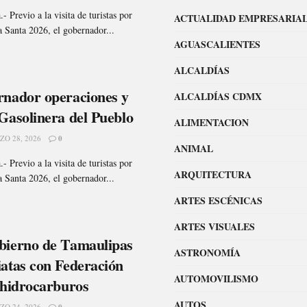
- Previo a la visita de turistas por
ACTUALIDAD EMPRESARIA
 Santa 2026, el gobernador...
AGUASCALIENTES
ALCALDÍAS
rnador operaciones y
ALCALDÍAS CDMX
Gasolinera del Pueblo
ALIMENTACION
O 28, 2026
0
ANIMAL
- Previo a la visita de turistas por
ARQUITECTURA
 Santa 2026, el gobernador...
ARTES ESCÉNICAS
ARTES VISUALES
bierno de Tamaulipas
ASTRONOMÍA
iatas con Federación
AUTOMOVILISMO
 hidrocarburos
AUTOS
O 24, 2026
0