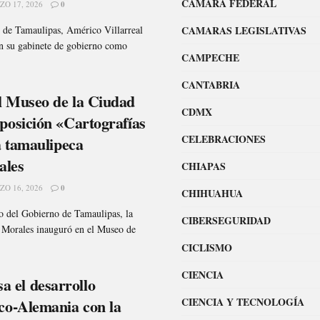
CÁMARA FEDERAL
O 17, 2026
0
o de Tamaulipas, Américo Villarreal
CAMARAS LEGISLATIVAS
en su gabinete de gobierno como
CAMPECHE
CANTABRIA
l Museo de la Ciudad
CDMX
posición «Cartografías
CELEBRACIONES
la tamaulipeca
ales
CHIAPAS
O 16, 2026
0
CHIHUAHUA
 del Gobierno de Tamaulipas, la
CIBERSEGURIDAD
ta Morales inauguró en el Museo de
CICLISMO
CIENCIA
 el desarrollo
ico-Alemania con la
CIENCIA Y TECNOLOGÍA