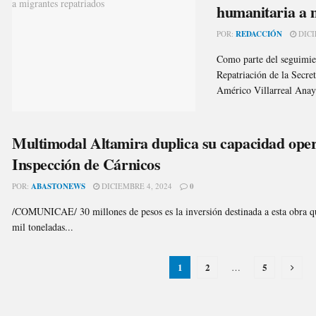
humanitaria a 
POR:
REDACCIÓN
DICI
Como parte del seguimie
Repatriación de la Secre
Américo Villarreal Anaya
Multimodal Altamira duplica su capacidad oper
Inspección de Cárnicos
POR:
ABASTONEWS
DICIEMBRE 4, 2024
0
/COMUNICAE/ 30 millones de pesos es la inversión destinada a esta obra qu
mil toneladas...
1
2
5
…