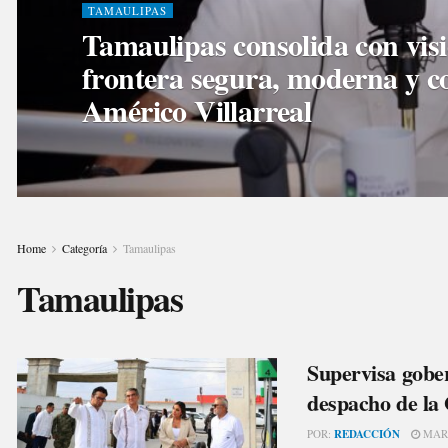
TAMAULIPAS
Tamaulipas consolida con vis
frontera segura, moderna y c
Américo Villarreal
Home
Categoría
Tamaulipas
Tamaulipas
Supervisa gobe
despacho de la 
POR:
REDACCIÓN
MARZ