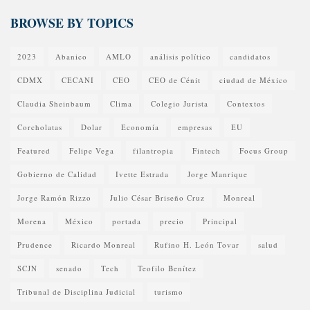
BROWSE BY TOPICS
2023
Abanico
AMLO
análisis político
candidatos
CDMX
CECANI
CEO
CEO de Cénit
ciudad de México
Claudia Sheinbaum
Clima
Colegio Jurista
Contextos
Corcholatas
Dolar
Economía
empresas
EU
Featured
Felipe Vega
filantropia
Fintech
Focus Group
Gobierno de Calidad
Ivette Estrada
Jorge Manrique
Jorge Ramón Rizzo
Julio César Briseño Cruz
Monreal
Morena
México
portada
precio
Principal
Prudence
Ricardo Monreal
Rufino H. León Tovar
salud
SCJN
senado
Tech
Teofilo Benítez
Tribunal de Disciplina Judicial
turismo