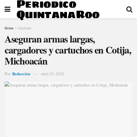
Periodico
QuintanaRoo
Home
Nacional
Aseguran armas largas,
cargadores y cartuchos en Cotija,
Michoacán
Redacción
Por:
abril 25, 2022