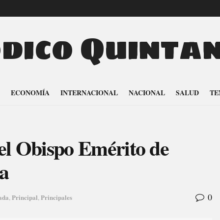
odico Quinta
ECONOMÍA
INTERNACIONAL
NACIONAL
SALUD
TE
l Obispo Emérito de
a
0
ada
Principal
Principales
,
,