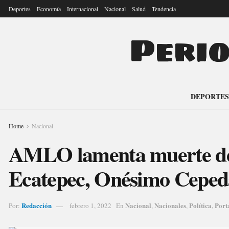
Deportes
Economía
Internacional
Nacional
Salud
Tendencia
Peri
DEPORTES
Home
Nacional
AMLO lamenta muerte de
Ecatepec, Onésimo Ceped
Redacción
Nacional
Nacionales
Política
Port
Por:
febrero 1, 2022
En
,
,
,