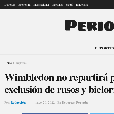
Deportes
Economía
Internacional
Nacional
Salud
Tendencia
Peri
DEPORTES
Home
Deportes
Wimbledon no repartirá p
exclusión de rusos y biel
Redacción
Deportes
Portada
Por:
mayo 20, 2022
En
,