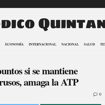
odico Quinta
ECONOMÍA
INTERNACIONAL
NACIONAL
SALUD
TE
untos si se mantiene
orrusos, amaga la ATP
0