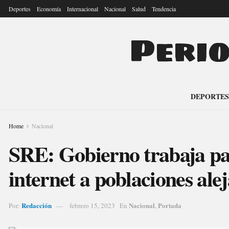
Deportes
Economía
Internacional
Nacional
Salud
Tendencia
Peri
DEPORTES
Home
Nacional
SRE: Gobierno trabaja pa
internet a poblaciones ale
Redacción
Nacional
Portada
Por:
febrero 15, 2023
En
,