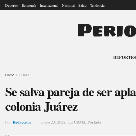
Deportes
Economía
Internacional
Nacional
Salud
Tendencia
Peri
DEPORTES
Home
CDMX
Se salva pareja de ser apl
colonia Juárez
Redacción
CDMX
Portada
Por:
mayo 23, 2022
En
,