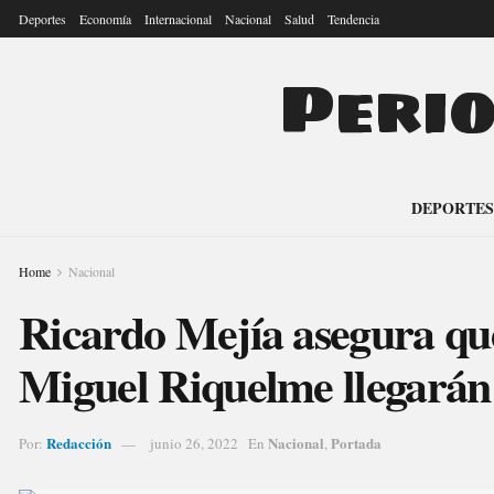
Deportes
Economía
Internacional
Nacional
Salud
Tendencia
Peri
DEPORTES
Home
Nacional
Ricardo Mejía asegura que
Miguel Riquelme llegará
Redacción
Nacional
Portada
Por:
junio 26, 2022
En
,