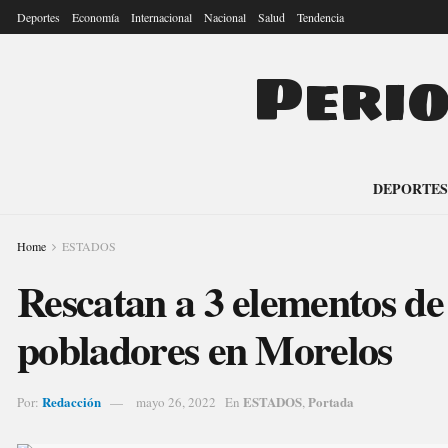
Deportes
Economía
Internacional
Nacional
Salud
Tendencia
Peri
DEPORTES
Home
ESTADOS
Rescatan a 3 elementos de
pobladores en Morelos
Redacción
ESTADOS
Portada
Por:
mayo 26, 2022
En
,