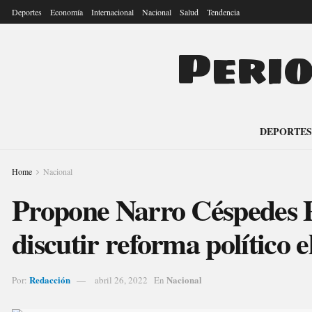
Deportes
Economía
Internacional
Nacional
Salud
Tendencia
Peri
DEPORTES
Home
Nacional
Propone Narro Céspedes 
discutir reforma político e
Redacción
Nacional
Por:
abril 26, 2022
En