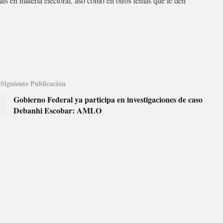
ís en materia electoral, asó como en otros temas que le den
Siguiente Publicación
Gobierno Federal ya participa en investigaciones de caso
Debanhi Escobar: AMLO