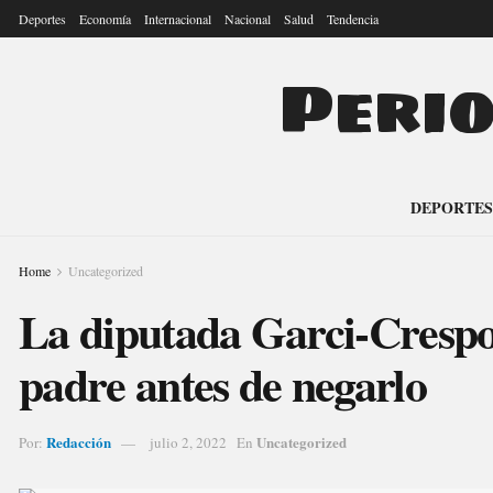
Deportes
Economía
Internacional
Nacional
Salud
Tendencia
Peri
DEPORTES
Home
Uncategorized
La diputada Garci-Crespo
padre antes de negarlo
Redacción
Uncategorized
Por:
julio 2, 2022
En