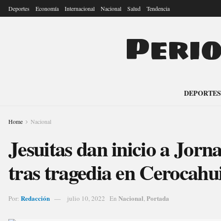
Deportes
Economía
Internacional
Nacional
Salud
Tendencia
Peri
DEPORTES
Home
Nacional
Jesuitas dan inicio a Jorn
tras tragedia en Cerocahu
Redacción
Nacional
Portada
Por:
julio 10, 2022
En
,