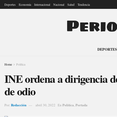
Deportes
Economía
Internacional
Nacional
Salud
Tendencia
Peri
DEPORTES
Home
Política
INE ordena a dirigencia
de odio
Redacción
Política
Portada
Por:
abril 30, 2022
En
,