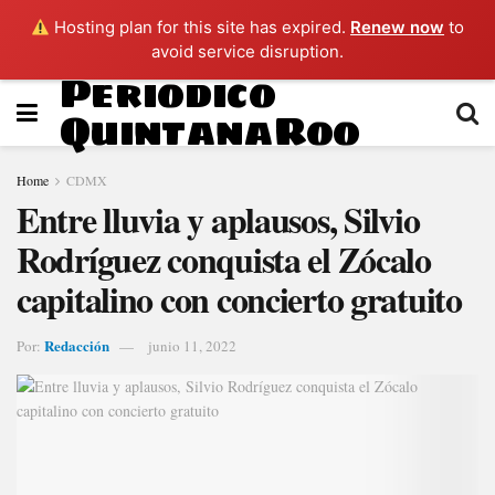
Hosting plan for this site has expired.
Renew now
to
avoid service disruption.
Periodico
QuintanaRoo
Home
CDMX
Entre lluvia y aplausos, Silvio
Rodríguez conquista el Zócalo
capitalino con concierto gratuito
Redacción
Por:
junio 11, 2022