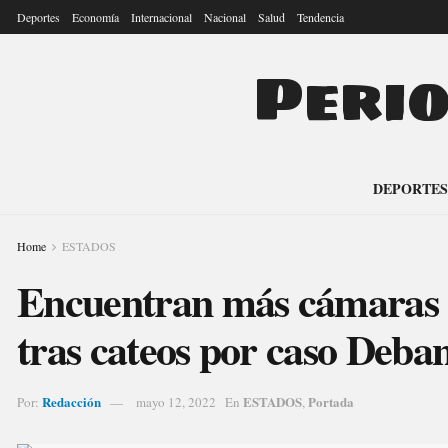
Deportes
Economía
Internacional
Nacional
Salud
Tendencia
Peri
DEPORTES
Home
ESTADOS
Encuentran más cámaras e
tras cateos por caso Deba
Redacción
ESTADOS
Portada
Por:
mayo 12, 2022
En
,