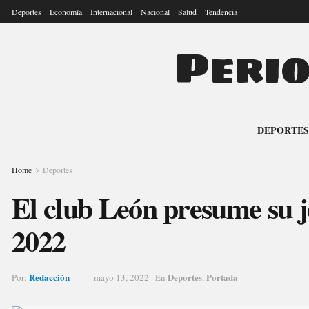
Deportes
Economía
Internacional
Nacional
Salud
Tendencia
Peri
DEPORTES
Home
Deportes
El club León presume su j
2022
Redacción
Deportes
Portada
Por:
mayo 13, 2022
En
,