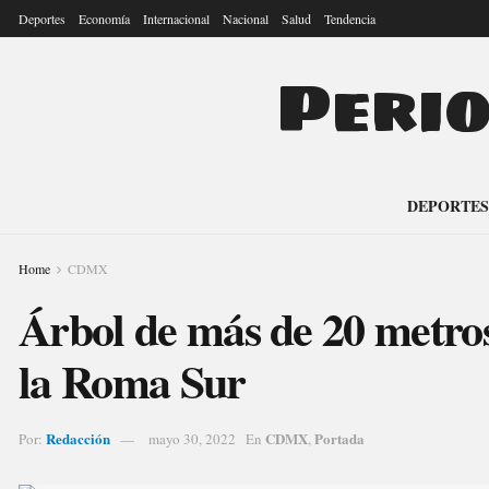
Deportes
Economía
Internacional
Nacional
Salud
Tendencia
Peri
DEPORTES
Home
CDMX
Árbol de más de 20 metros
la Roma Sur
Redacción
CDMX
Portada
Por:
mayo 30, 2022
En
,