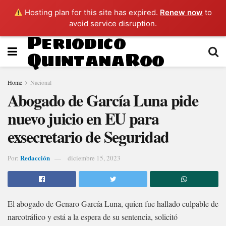
Hosting plan for this site has expired.
Renew now
to
avoid service disruption.
Periodico
QuintanaRoo
Home
Nacional
Abogado de García Luna pide
nuevo juicio en EU para
exsecretario de Seguridad
Redacción
Por:
diciembre 15, 2023
El abogado de Genaro García Luna, quien fue hallado culpable de
narcotráfico y está a la espera de su sentencia, solicitó