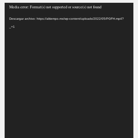
Reproductor
Media error: Format(s) not supported or source(s) not found
de
Descargar archivo: https://altiempo.mx/wp-content/uploads/2022/05/PGFH.mp4?
vídeo
_=1