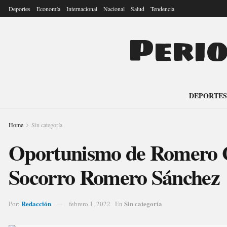
Deportes
Economía
Internacional
Nacional
Salud
Tendencia
Peri
DEPORTES
Home
Sin categoría
Oportunismo de Romero G
Socorro Romero Sánchez
Redacción
Sin categoría
Por:
febrero 1, 2022
En