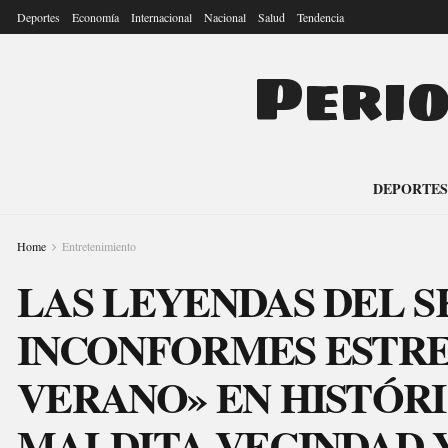
Deportes
Economía
Internacional
Nacional
Salud
Tendencia
Peri
DEPORTES
Home
Entretenimiento
LAS LEYENDAS DEL S
INCONFORMES ESTRE
VERANO» EN HISTÓR
MALDITA VECINDAD