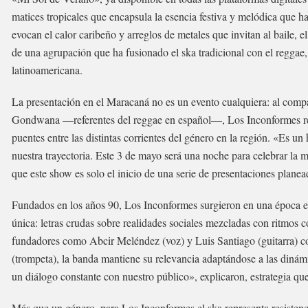
matices tropicales que encapsula la esencia festiva y melódica que h
evocan el calor caribeño y arreglos de metales que invitan al baile, 
de una agrupación que ha fusionado el ska tradicional con el reggae, 
latinoamericana.
La presentación en el Maracaná no es un evento cualquiera: al com
Gondwana —referentes del reggae en español—, Los Inconformes ref
puentes entre las distintas corrientes del género en la región. «Es 
nuestra trayectoria. Este 3 de mayo será una noche para celebrar la 
que este show es solo el inicio de una serie de presentaciones planea
Fundados en los años 90, Los Inconformes surgieron en una época en
única: letras crudas sobre realidades sociales mezcladas con ritmo
fundadores como Abcir Meléndez (voz) y Luis Santiago (guitarra) 
(trompeta), la banda mantiene su relevancia adaptándose a las diná
un diálogo constante con nuestro público», explicaron, estrategia qu
Más que un género, para Los Inconformes el ska representa resistenc