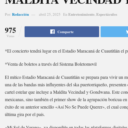
Redacción
Entretenimiento
Espectáculos
Por:
abril 25, 2025
En
,
975
Comparte
Vistas
*El concierto tendrá lugar en el Estadio Maracaná de Cuautitlán e
*Venta de boletos a través del Sistema Boletomovil
El mítico Estadio Maracaná de Cuautitlán se prepara para vivir un 
una de las bandas más influyentes del ska puertorriqueño, presenten
cartel estelar que incluye a Maldita Vecindad y Gondwana. Este conci
mexicanas, sino también el primer show de la agrupación boricua en 
éxito de su anterior sencillo «Así No Se Puede Querer», el cual conqu
última gira por el país.
«Mi Sol de Verano», ya disponible en todas las plataformas digitales