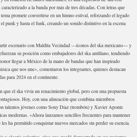
a caracterizado a la banda por más de tres décadas. Con letras que
el tema promete convertirse en un himno estival, reforzando el legado
el punk y hasta el funk, creando un sonido distintivo en la escena
partir escenario con Maldita Vecindad —íconos del ska mexicano— y
uerzan su posición como embajadores del ska antillano, tendiendo
un honor llegar a México de la mano de bandas que han inspirado
música que nos une», comentaron los integrantes, quienes destacan
das para 2024 en el continente.
 que el ska vivía un renacimiento global, pero con una propuesta
s contagiosos. Hoy, con una alineación que combina miembros
con talentos jóvenes como Sony Díaz (trombón) y Xavier Aponte
micas modernas. «Ahora lanzamos sencillos frecuentes para mantener
e les ha permitido conquistar nuevos mercados sin perder su esencia.
ia y alegría colectiva, algo que quedó demostrado en sus recientes