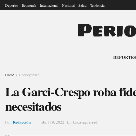
Deportes
Economía
Internacional
Nacional
Salud
Tendencia
Peri
DEPORTES
Home
Uncategorized
La Garci-Crespo roba fid
necesitados
Redacción
Uncategorized
Por:
abril 19, 2022
En