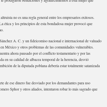
 le prodigaron bendiciones y agradecimientos a esta mujer que
 altruista no es una regla general entre los empresarios exitosos.
 La ética y los principios de esta bondadosa mujer provocó que
mo.
Sánchez A. C. y un fideicomiso nacional e internacional de valuado
a en México y otros problemas de las comunidades vulnerables.
ntra ahora pausado por el conflicto testamentario y por las
da en su calidad de albacea temporal de la herencia, desvió
mbición de la diputada poblana debería estar totalmente satanizada
arte de ese dinero fue desviado por los demandantes para uso
mero Sphor y otros aliados, intentaron robar lo más sagrado que