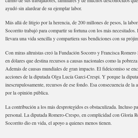
cariño de sus trabajadores, familiares y de muchos desconocidos que
ayudó sin alardear de su ejemplar labor.
Más allá de litigio por la herencia, de 200 millones de pesos, la labor
Socorrito trabajó para compartir su fortuna con los más necesitados.
llevara una vida sencilla y compartiera sus bendiciones con su próji
Con miras altruistas creó la Fundación Socorro y Francisca Romero 
en dólares que destina recursos a causas nacionales como la pobrez
Además de causas mundiales de gran impacto. El fideicomiso se encue
acciones de la diputada Olga Lucía Garci-Crespi. Y porque la diputa
inescrupulosamente, recursos de ese fondo. Esa consecuencia de la a
por la opinión pública.
La contribución a los más desprotegidos es obstaculizada. Incluso p
personal. La diputada Romero-Crespo, en complicidad con Gloria Ro
Socorrito dio en vida, el apoyo a quienes menos tienen.