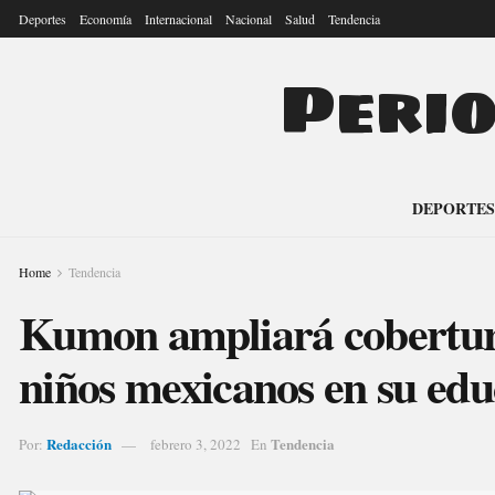
Deportes
Economía
Internacional
Nacional
Salud
Tendencia
Peri
DEPORTES
Home
Tendencia
Kumon ampliará cobertur
niños mexicanos en su edu
Redacción
Tendencia
Por:
febrero 3, 2022
En