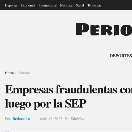
Deportes
Economía
Internacional
Nacional
Salud
Tendencia
Peri
DEPORTES
Home
EdoMex
Empresas fraudulentas co
luego por la SEP
Redacción
EdoMex
Por:
abril 18, 2023
En