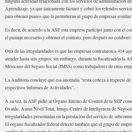
ninguna actividad relacionada con los servicios de administración 
Aprendizaje, ya que únicamente facturó y cobró los referidos servicio
para obtener puntos que le permitieran al grupo de empresas resultar
Es decir, de acuerdo a la ASF esta empresa participó junto con el co
el puntaje necesario y obtener el contrato, pero después no colaboró e
Otra de las irregularidades es que las empresas contrataron a 414 age
atender hasta seis grupos; sin embargo, durante la fiscalización la A
Mexicano del Seguro Social (IMSS) como trabajadores de otras empr
La Auditoría concluye que esa anomalía “resta certeza a respecto de 
respectivos Informes de Actividades”.
A su vez, la ASF pidió al Órgano Interno de Control de la SEP comenz
Ovaide, Aurus Nivel Total, Imago Centro de Inteligencia de Negoci
irregularidades presentadas en la prestación del servicio de subcontra
El órgano fiscalizador federal detectó también que el grupo de empre
certificado como parte de su plantilla laboral, pero éste nunca trabaj