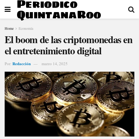
Periodico
QuintanaRoo
Home
Economía
El boom de las criptomonedas en
el entretenimiento digital
Redacción
Por:
marzo 14, 2025