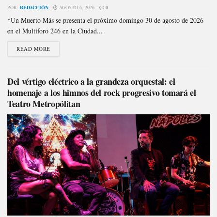
POR:
REDACCIÓN
AGOSTO 6, 2026
0
*Un Muerto Más se presenta el próximo domingo 30 de agosto de 2026
en el Multiforo 246 en la Ciudad...
READ MORE
Del vértigo eléctrico a la grandeza orquestal: el
homenaje a los himnos del rock progresivo tomará el
Teatro Metropólitan