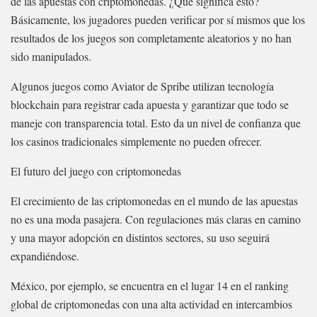
de las apuestas con criptomonedas. ¿Qué significa esto?
Básicamente, los jugadores pueden verificar por sí mismos que los
resultados de los juegos son completamente aleatorios y no han
sido manipulados.
Algunos juegos como Aviator de Spribe utilizan tecnología
blockchain para registrar cada apuesta y garantizar que todo se
maneje con transparencia total. Esto da un nivel de confianza que
los casinos tradicionales simplemente no pueden ofrecer.
El futuro del juego con criptomonedas
El crecimiento de las criptomonedas en el mundo de las apuestas
no es una moda pasajera. Con regulaciones más claras en camino
y una mayor adopción en distintos sectores, su uso seguirá
expandiéndose.
México, por ejemplo, se encuentra en el lugar 14 en el ranking
global de criptomonedas con una alta actividad en intercambios