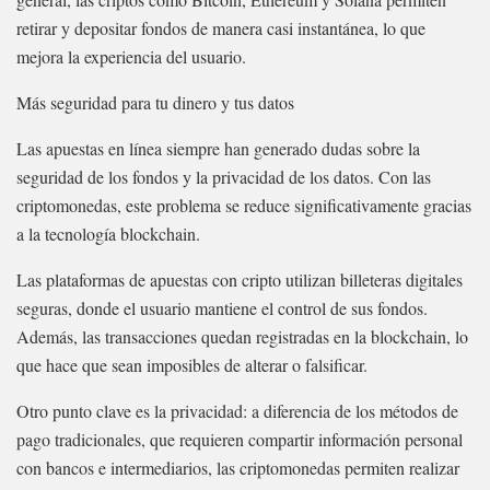
retirar y depositar fondos de manera casi instantánea, lo que
mejora la experiencia del usuario.
Más seguridad para tu dinero y tus datos
Las apuestas en línea siempre han generado dudas sobre la
seguridad de los fondos y la privacidad de los datos. Con las
criptomonedas, este problema se reduce significativamente gracias
a la tecnología blockchain.
Las plataformas de apuestas con cripto utilizan billeteras digitales
seguras, donde el usuario mantiene el control de sus fondos.
Además, las transacciones quedan registradas en la blockchain, lo
que hace que sean imposibles de alterar o falsificar.
Otro punto clave es la privacidad: a diferencia de los métodos de
pago tradicionales, que requieren compartir información personal
con bancos e intermediarios, las criptomonedas permiten realizar