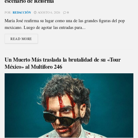
escenario de Reforma
POR:
REDACCIÓN
AGOSTO 6, 2026
0
María José reafirma su lugar como una de las grandes figuras del pop
mexicano. Luego de agotar las entradas para...
READ MORE
Un Muerto Más traslada la brutalidad de su «Tour
México» al Multiforo 246