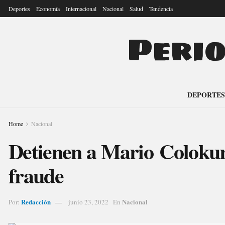
Deportes
Economía
Internacional
Nacional
Salud
Tendencia
Peri
DEPORTES
Home
Nacional
Detienen a Mario Colokur
fraude
Redacción
Nacional
Por:
junio 23, 2022
En