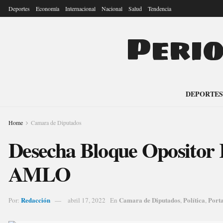
Deportes
Economía
Internacional
Nacional
Salud
Tendencia
Peri
DEPORTES
Home
Camara de Diputados
Desecha Bloque Opositor 
AMLO
Redacción
Camara de Diputados
Política
Port
Por:
abril 17, 2022
En
,
,