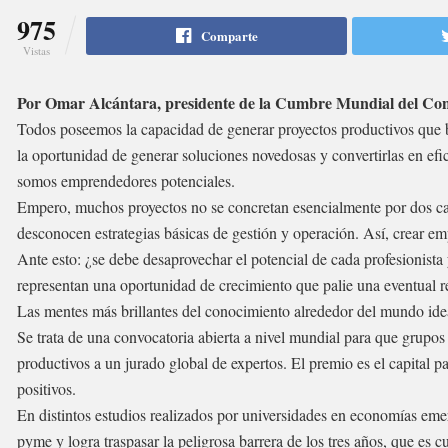
975
Comparte
Vistas
Por Omar Alcántara, presidente de la Cumbre Mundial del Co
Todos poseemos la capacidad de generar proyectos productivos que b
la oportunidad de generar soluciones novedosas y convertirlas en ef
somos emprendedores potenciales.
Empero, muchos proyectos no se concretan esencialmente por dos causa
desconocen estrategias básicas de gestión y operación. Así, crear emp
Ante esto: ¿se debe desaprovechar el potencial de cada profesionist
representan una oportunidad de crecimiento que palie una eventual 
Las mentes más brillantes del conocimiento alrededor del mundo idea
Se trata de una convocatoria abierta a nivel mundial para que grupos
productivos a un jurado global de expertos. El premio es el capital 
positivos.
En distintos estudios realizados por universidades en economías emer
pyme y logra traspasar la peligrosa barrera de los tres años, que es