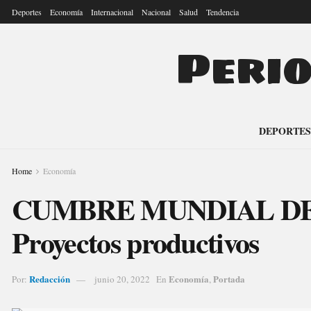
Deportes
Economía
Internacional
Nacional
Salud
Tendencia
Peri
DEPORTES
Home
Economía
CUMBRE MUNDIAL D
Proyectos productivos
Redacción
Economía
Portada
Por:
junio 20, 2022
En
,