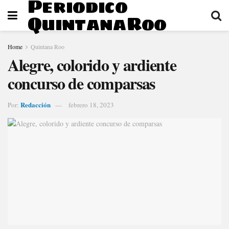
Periodico
QuintanaRoo
Home
Quintana Roo
Alegre, colorido y ardiente
concurso de comparsas
Redacción
Por:
febrero 18, 2023