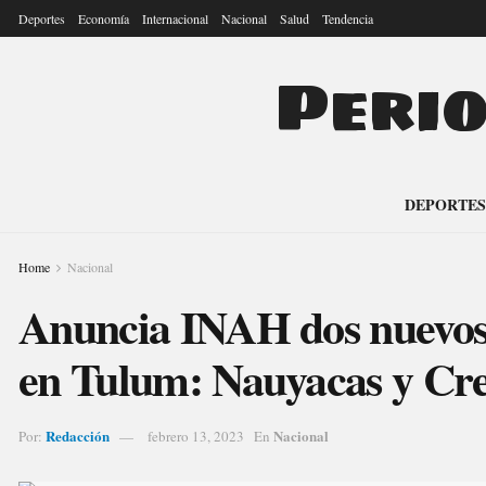
Deportes
Economía
Internacional
Nacional
Salud
Tendencia
Peri
DEPORTES
Home
Nacional
Anuncia INAH dos nuevos 
en Tulum: Nauyacas y Cre
Redacción
Nacional
Por:
febrero 13, 2023
En